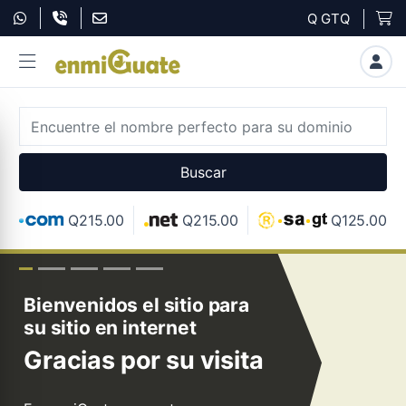
Q GTQ
Q215.00
Q215.00
Q125.00
sitio para
Planes de Hosting con
rnet
toda la funcionalidad de
cPanel
su visita
Hosting con cPanel